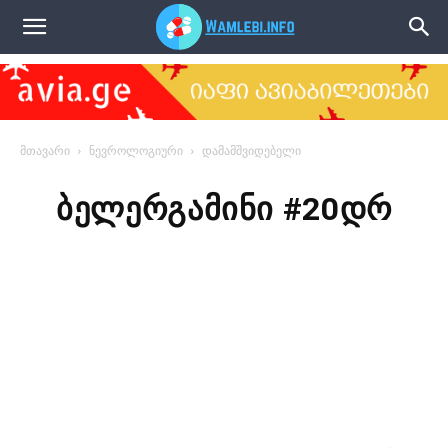
წამლები
მთავარი
ნევროლოგიური
დამამშვიდებელი
ბელერგამინი #20დრ