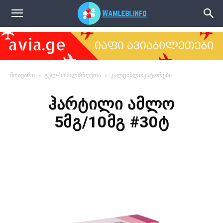
წამლები
მთავარი
გულ-სისხლძრღვთა
კალციბლოკატორები
ჰარტილი ამლო
5მგ/10მგ #30ტ