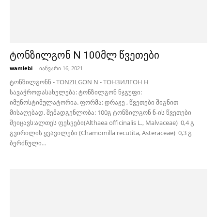
ტონზილგონ N 100მლ წვეთები
wamlebi
-
იანვარი 16, 2021
ტონზილგონნ - TONZILGON N - ТОНЗИЛГОН Н
სავაჭროდასახელება: ტონზილგონ ნჯგუფი:
იმუნოსტიმულატორია. ფორმა: დრაჟე , წვეთები შიგნით
მისაღებად. შემადგენლობა: 100გ ტონზილგონ ნ-ის წვეთები
შეიცავს:ალთეს ფესვები(Althaea officinalis L., Malvaceae) 0,4 გ
გვირილის ყვავილები (Chamomilla recutita, Asteraceae) 0,3 გ
ბერძნული...