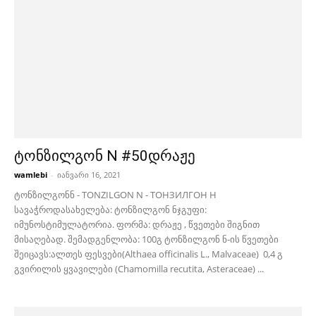
ტონზილგონ N #50დრაჟე
wamlebi
-
იანვარი 16, 2021
ტონზილგონნ - TONZILGON N - ТОНЗИЛГОН Н
სავაჭროდასახელება: ტონზილგონ ნჯგუფი:
იმუნოსტიმულატორია. ფორმა: დრაჟე , წვეთები შიგნით
მისაღებად. შემადგენლობა: 100გ ტონზილგონ ნ-ის წვეთები
შეიცავს:ალთეს ფესვები(Althaea officinalis L., Malvaceae) 0,4 გ
გვირილის ყვავილები (Chamomilla recutita, Asteraceae) ...