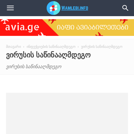
წამლები
მთავარი
ინფექციების საწინააღმდეგო
ვირუსის საწინააღმდეგო
ᲕᲘᲠᲣᲡᲘᲡ ᲡᲐᲬᲘᲜᲐᲐᲦᲛᲓᲔᲒᲝ
ვირუსის საწინააღმდეგო