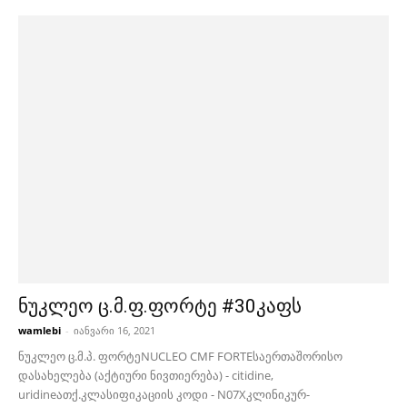
ნუკლეო ც.მ.ფ.ფორტე #30კაფს
wamlebi
-
იანვარი 16, 2021
ნუკლეო ც.მ.პ. ფორტეNUCLEO CMF FORTEსაერთაშორისო
დასახელება (აქტიური ნივთიერება) - citidine,
uridineათქ.კლასიფიკაციის კოდი - N07Xკლინიკურ-