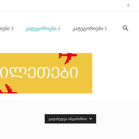
იები 3
Კატეგორიები 4
Კატეგორიები 5
ᲒᲐᲓᲐᲮᲔᲓᲕᲐ ᲐᲜᲒᲐᲠᲘᲨᲘᲗ