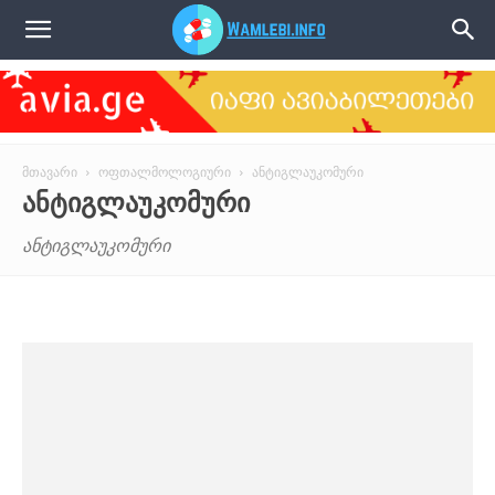
წამლები
მთავარი
ოფთალმოლოგიური
ანტიგლაუკომური
ᲐᲜᲢᲘᲒᲚᲐᲣᲙᲝᲛᲣᲠᲘ
ანტიგლაუკომური