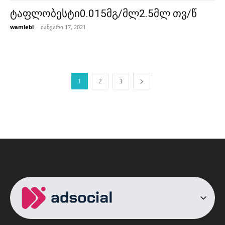
ტაფლობესტი0.015მგ/მლ2.5მლ თვ/წ
wamlebi
-
იანვარი 17, 2021
1
2
3